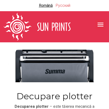
S
Română
Русский
k
i
p
menu
t
o
c
o
n
t
e
n
t
Decupare plotter
Decuparea plotter
– este tăierea mecanică a