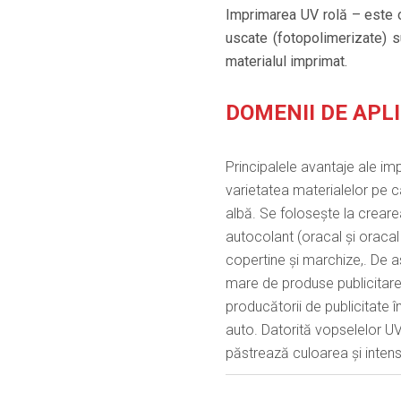
Imprimarea UV rolă – este o
uscate (fotopolimerizate) s
materialul imprimat.
DOMENII DE APL
Principalele avantaje ale imp
varietatea materialelor pe c
albă. Se folosește la crear
autocolant (oracal și oracal 
copertine și marchize,. De 
mare de produse publicitare 
producătorii de publicitate în
auto. Datorită vopselelor UV 
păstrează culoarea și intens