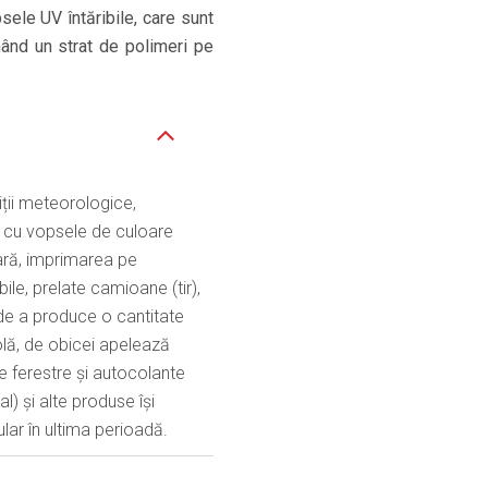
ele UV întăribile, care sunt
mând un strat de polimeri pe
iții meteorologice,
e cu vopsele de culoare
ară, imprimarea pe
ile, prelate camioane (tir),
de a produce o cantitate
olă, de obicei apelează
 pe ferestre și autocolante
l) și alte produse își
lar în ultima perioadă.