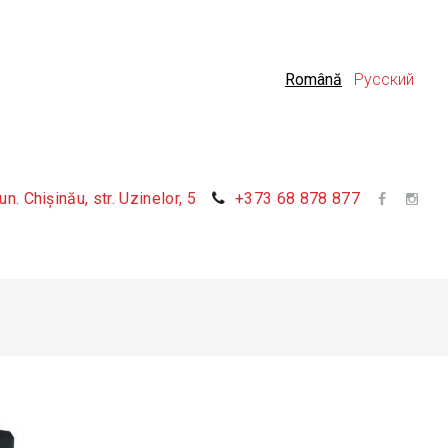
Română
Русский
n. Chișinău, str. Uzinelor, 5
+373 68 878 877
F
I
a
n
c
s
e
t
b
a
o
g
o
r
k
a
m