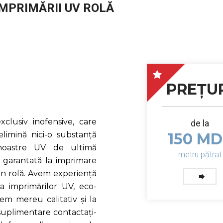
IMPRIMĂRII UV ROLĂ
PREȚU
clusiv inofensive, care
de la
limină nici-o substanță
150 MD
 noastre UV de ultimă
metru pătrat
e garantată la imprimare
 în rolă. Avem experiență
a imprimărilor UV, eco-
em mereu calitativ și la
suplimentare contactați-