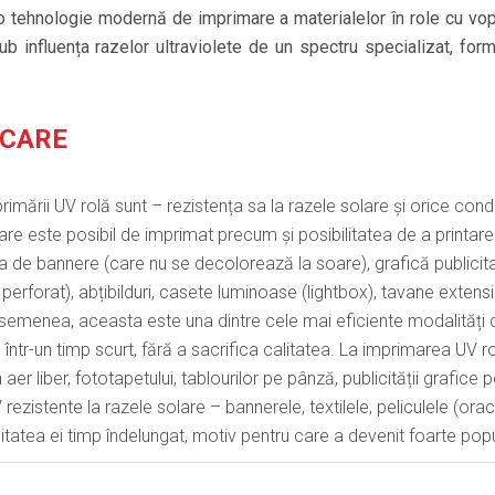
 tehnologie modernă de imprimare a materialelor în role cu vops
ub influența razelor ultraviolete de un spectru specializat, for
ICARE
rimării UV rolă sunt – rezistența sa la razele solare și orice cond
are este posibil de imprimat precum și posibilitatea de a printar
ea de bannere (care nu se decolorează la soare), grafică publicit
perforat), abțibilduri, casete luminoase (lightbox), tavane extensib
asemenea, aceasta este una dintre cele mai eficiente modalități 
într-un timp scurt, fără a sacrifica calitatea. La imprimarea UV r
 aer liber, fototapetului, tablourilor pe pânză, publicității grafice
rezistente la razele solare – bannerele, textilele, peliculele (oraca
itatea ei timp îndelungat, motiv pentru care a devenit foarte popu