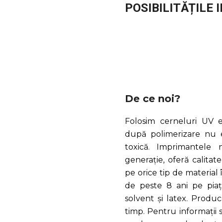
POSIBILITĂȚILE 
De ce noi?
Folosim cerneluri UV ex
după polimerizare nu e
toxică. Imprimantele
generație, oferă calitat
pe orice tip de material
de peste 8 ani pe piaț
solvent și latex. Produc
timp. Pentru informații 