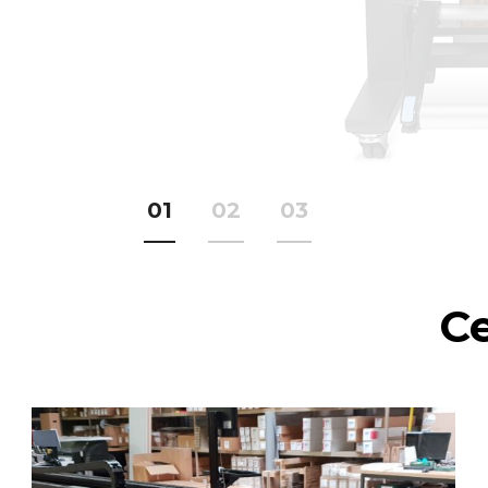
1
2
3
Ce