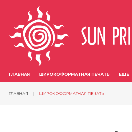
S
k
i
p
t
o
c
o
n
t
ГЛАВНАЯ
ШИРОКОФОРМАТНАЯ ПЕЧАТЬ
ЕЩЕ
e
n
ГЛАВНАЯ
|
ШИРОКОФОРМАТНАЯ ПЕЧАТЬ
t