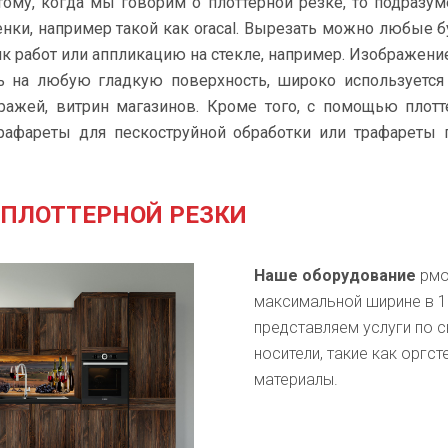
ому, когда мы говорим о плоттерной резке, то подразу
нки, например такой как oracal. Вырезать можно любые
ик работ или аппликацию на стекле, например. Изображен
ь на любую гладкую поверхность, широко используется
тражей, витрин магазинов. Кроме того, с помощью плотт
рафареты для пескоструйной обработки или трафареты п
ПЛОТТЕРНОЙ РЕЗКИ
Наше оборудование
pмо
максимальной ширине в 1
представляем услуги по 
носители, такие как оргс
материалы.