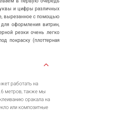
меваем в первую очередь
 буквы и цифры различных
ие, вырезанное с помощью
 для оформления витрин,
ерной резки очень легко
од покраску (плоттерная
жет работать на
.6 метров, также мы
склеиванию оракала на
текло или композитные