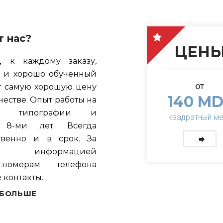
 нас?
ЦЕН
 к каждому заказу,
 и хорошо обученный
от
т самую хорошую цену
140 MD
честве. Опыт работы на
и, типографии и
квадратный ме
 8-ми лет. Всегда
твенно и в срок. За
й информацией
номерам телефона
 контакты.
 БОЛЬШЕ