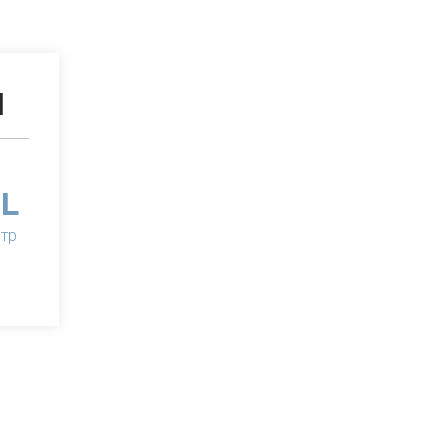
Ы
L
тр