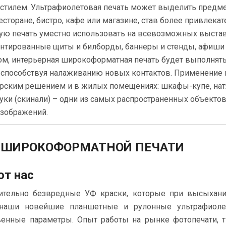
тилем. Ультрафиолетовая печать может выделить предм
сторане, бистро, кафе или магазине, став более привлека
ую печать уместно использовать на всевозможных выстав
монтированные щиты и билборды, баннеры и стенды, афиш
зом, интерьерная широкоформатная печать будет выполня
 способствуя налаживанию новых контактов.
Применение 
ерским решением и в жилых помещениях: шкафы-купе, нат
уки (скинали) – одни из самых распространенных объектов
изображений.
 ШИРОКОФОРМАТНОЙ ПЕЧАТИ
т нас
тельно безвредные УФ краски, которые при высыхан
 наши новейшие планшетные и рулонные ультрафиол
енные параметры. Опыт работы на рынке фотопечати, 