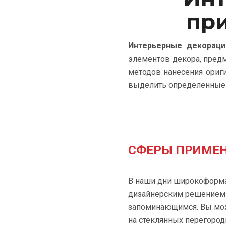
н
пр
т
Интерьерные декораци
е
элементов декора, предм
р
методов нанесения ориг
выделить определенные 
ь
е
р
СФЕРЫ ПРИМЕ
н
ы
В наши дни широкоформат
е
дизайнерским решением 
запоминающимся. Вы мож
д
на стеклянных перегород