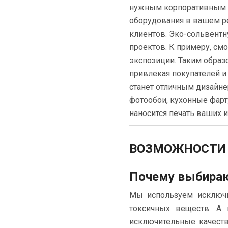
е
нужным корпоративным с
оборудования в вашем ре
к
клиентов.
Эко-сольвентн
о
проектов. К примеру, с
экспозиции. Таким обра
р
привлекая покупателей и
а
станет отличным дизайн
фотообои, кухонные фарт
ц
наносится печать ваших 
и
и
ВОЗМОЖНОСТИ
с
Почему выбираю
п
Мы используем исключи
р
токсичных веществ. А
и
исключительные качеств